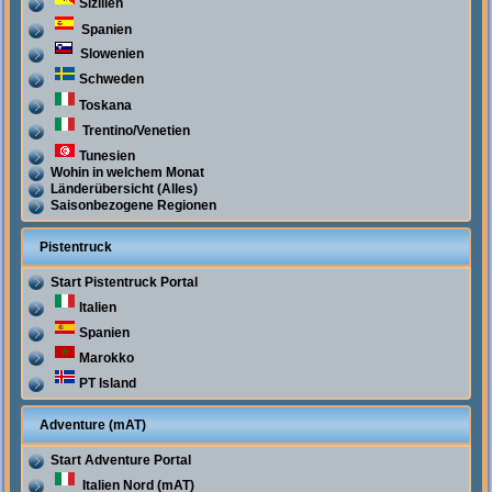
Sizilien
Spanien
Slowenien
Schweden
Toskana
Trentino/Venetien
Tunesien
Wohin in welchem Monat
Länderübersicht (Alles)
Saisonbezogene Regionen
Pistentruck
Start Pistentruck Portal
Italien
Spanien
Marokko
PT Island
Adventure (mAT)
Start Adventure Portal
Italien Nord (mAT)