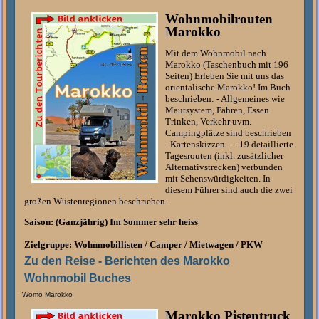
Wohnmobilrouten
Marokko
Mit dem Wohnmobil nach
Marokko (Taschenbuch mit 196
Seiten) Erleben Sie mit uns das
orientalische Marokko! Im Buch
beschrieben: - Allgemeines wie
Mautsystem, Fähren, Essen
Trinken, Verkehr uvm.
Campingplätze sind beschrieben
- Kartenskizzen - - 19 detaillierte
Tagesrouten (inkl. zusätzlicher
Alternativstrecken) verbunden
mit Sehenswürdigkeiten. In
diesem Führer sind auch die zwei
großen Wüstenregionen beschrieben.
Saison:
(Ganzjährig) Im Sommer sehr heiss
Zielgruppe:
Wohnmobillisten / Camper / Mietwagen / PKW
Zu den Reise - Berichten des Marokko
Wohnmobil Buches
Womo Marokko
Marokko Pistentruck