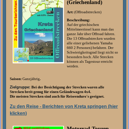
(Griechenland)
Art:
(Offroadstrecken)
Beschreibung:
Auf der griechischen
Mittelmeerinsel kann man das
ganze Jahr über Offroad fahren.
Die 13 Offroadstrecken wurden
alle einer geliehenen Yamaha
660 2 Personen) befahren. Der
Schwierigkeitsgrad liegt nicht so
besonders hoch. Alle Strecken
können als Tagestour erreicht
werden.
Saison:
Ganzjährig
.
Zielgruppe:
Bei der Besichtigung der Strecken waren alle
Strecken breit genug für einen Geländewagen 4x4.
Die meisten Strecken sind auch für Reiseenduro's geeignet.
Zu den Reise - Berichten von Kreta springen (hier
klicken)
Motorrad-Touren