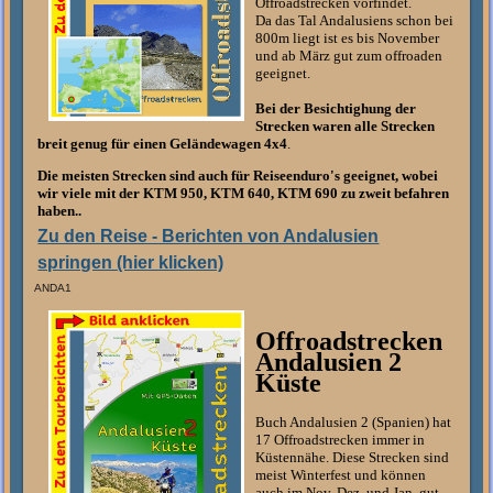
Offroadstrecken vorfindet.
Da das Tal Andalusiens schon bei
800m liegt ist es bis November
und ab März gut zum offroaden
geeignet.
Bei der Besichtighung der
Strecken waren alle Strecken
breit genug für einen Geländewagen 4x4
.
Die meisten Strecken sind auch für Reiseenduro's geeignet, wobei
wir viele mit der KTM 950, KTM 640, KTM 690 zu zweit befahren
haben..
Zu den Reise - Berichten von Andalusien
springen (hier klicken)
ANDA1
Offroadstrecken
Andalusien 2
Küste
Buch Andalusien 2 (Spanien) hat
17 Offroadstrecken immer in
Küstennähe. Diese Strecken sind
meist Winterfest und können
auch im Nov. Dez. und Jan. gut