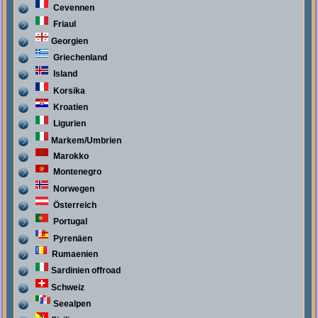
Cevennen
Friaul
Georgien
Griechenland
Island
Korsika
Kroatien
Ligurien
Markem/Umbrien
Marokko
Montenegro
Norwegen
Österreich
Portugal
Pyrenäen
Rumaenien
Sardinien offroad
Schweiz
Seealpen