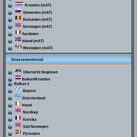
Kroatien (mAT)
Slowenien (mAT)
Rumänien (mAT)
Norwegen (mAT)
Sardinien
Island (mAT)
Westalpen (mAT)
Strassenmotorrad
Übersicht Regionen
Balkan/Kroatien
Balkan 2
Bayern
Griechenland
Irland
Nordkap
Korsika
Süd Norwegen
Pyrenäen