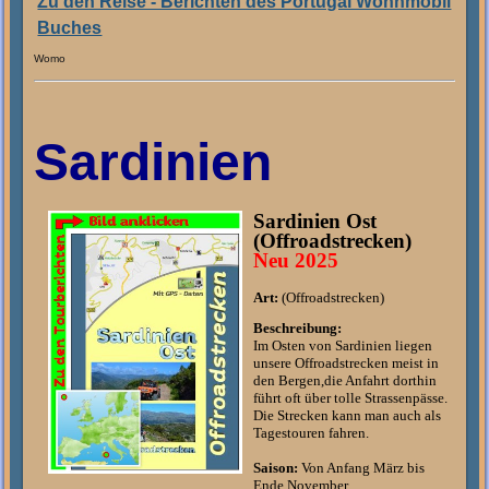
Zu den Reise - Berichten des Portugal Wohnmobil
Buches
Womo
Sardinien
Sardinien Ost
(Offroadstrecken)
Neu 2025
Art:
(Offroadstrecken)
Beschreibung:
Im Osten von Sardinien liegen
unsere Offroadstrecken meist in
den Bergen,die Anfahrt dorthin
führt oft über tolle Strassenpässe.
Die Strecken kann man auch als
Tagestouren fahren.
Saison:
Von Anfang März bis
Ende November.