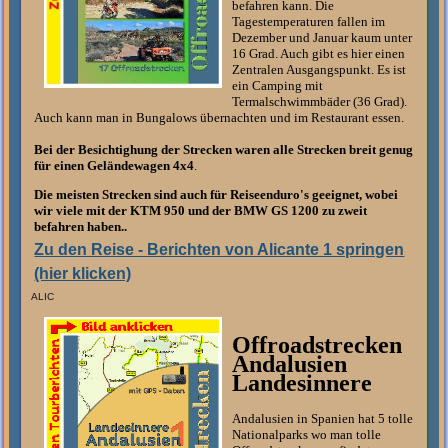
befahren kann. Die
Tagestemperaturen fallen im
Dezember und Januar kaum unter
16 Grad. Auch gibt es hier einen
Zentralen Ausgangspunkt. Es ist
ein Camping mit
Termalschwimmbäder (36 Grad).
Auch kann man in Bungalows übernachten und im Restaurant essen.
Bei der Besichtighung der Strecken waren alle Strecken breit genug
für einen Geländewagen 4x4
.
Die meisten Strecken sind auch für Reiseenduro's geeignet, wobei
wir viele mit der KTM 950 und der BMW GS 1200 zu zweit
befahren haben..
Zu den Reise - Berichten von Alicante 1 springen
(hier klicken)
ALIC
Offroadstrecken
Andalusien
Landesinnere
Andalusien in Spanien hat 5 tolle
Nationalparks wo man tolle