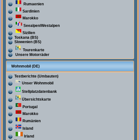
Rumaenien
Sardinien
Marokko
Seealpen/Westalpen
Sizilien
Toskana (BS)
Slowenien (BS)
Tourenkarte
Unsere Motorräder
Wohnmobil (DE)
Testberichte (Umbauten)
Unser Wohnmobil
Stellplatzdatenbank
Übersichtskarte
Portugal
Marokko
Rumänien
Island
Irland