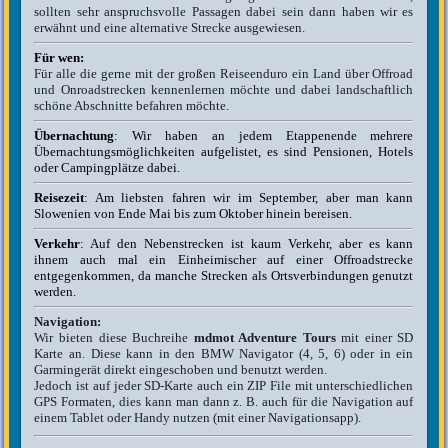
sollten sehr anspruchsvolle Passagen dabei sein dann haben wir es
erwähnt und eine alternative Strecke ausgewiesen.
Für wen:
Für alle die gerne mit der großen Reiseenduro ein Land über Offroad
und Onroadstrecken kennenlernen möchte und dabei landschaftlich
schöne Abschnitte befahren möchte.
Übernachtung
: Wir haben an jedem Etappenende mehrere
Übernachtungsmöglichkeiten aufgelistet, es sind Pensionen, Hotels
oder Campingplätze dabei.
Reisezeit
: Am liebsten fahren wir im September, aber man kann
Slowenien von Ende Mai bis zum Oktober hinein bereisen.
Verkehr
: Auf den Nebenstrecken ist kaum Verkehr, aber es kann
ihnem auch mal ein Einheimischer auf einer Offroadstrecke
entgegenkommen, da manche Strecken als Ortsverbindungen genutzt
werden.
Navigation:
Wir bieten diese Buchreihe
mdmot Adventure Tours
mit einer SD
Karte an. Diese kann in den BMW Navigator (4, 5, 6) oder in ein
Garmingerät direkt eingeschoben und benutzt werden.
Jedoch ist auf jeder SD-Karte auch ein ZIP File mit unterschiedlichen
GPS Formaten, dies kann man dann z. B. auch für die Navigation auf
einem Tablet oder Handy nutzen (mit einer Navigationsapp).