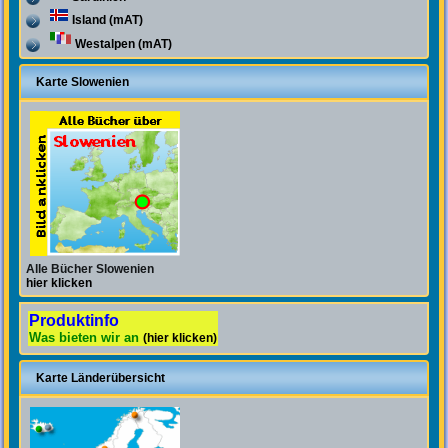
Island (mAT)
Westalpen (mAT)
Karte Slowenien
Alle Bücher Slowenien
hier klicken
Produktinfo
Was bieten wir an
(hier klicken)
Karte Länderübersicht