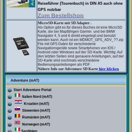
Reiseführer (Tourenbuch) in DIN A5
auch ohne
GPS nutzbar
Zum Bestellshop
MicroSD-Karte mit SD Adapter
.
Als Option gibt es für dieses Buches ist eine MicroSD
Karte, die bei Mapfähigen Garmin und bei BMW
Navigator 4, 5 und 6 direkt eingelegt und benutzt
werden kann. Auch ist ein MDMOT_GPS_ADV_??.zip
File mit GPS Daten für verschiedene
Navigationsgeräte sowie Smartphones von IOS /
Android oder Windows auf der SD-Karte. Wichtig: Auf
den letzten Seiten sind genauere Anleitungen, auf der
SD-Karte sind nochmals verschiedene
Bedienungsanleitungen als PDF .
Nähere Info zur Adventure SD Karte
hier klicken
Adventure (mAT)
Start Adventure Portal
Italien Nord (mAT)
Kroatien (mAT)
Slowenien (mAT)
Rumänien (mAT)
Norwegen (mAT)
Sardinien