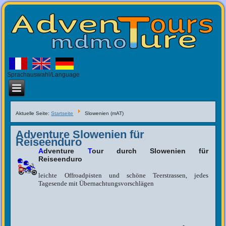
Sprachauswahl/Language
Aktuelle Seite:
Startseite
Slowenien (mAT)
Adventure Slowenien für
Reiseenduro
A
dventure
T
our durch Slowenien für
Reiseenduro
leichte Offroadpisten und schöne Teerstrassen, jedes
Tagesende mit Übernachtungsvorschlägen