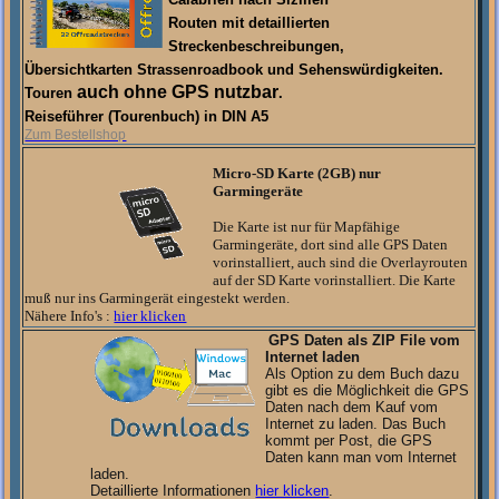
Routen mit detaillierten
Streckenbeschreibungen,
Übersichtkarten Strassenroadbook und Sehenswürdigkeiten.
auch ohne GPS nutzbar
Touren
.
Reiseführer (Tourenbuch) in DIN A5
Zum Bestellshop
Micro-SD Karte (2GB) nur
Garmingeräte
Die Karte ist nur für Mapfähige
Garmingeräte, dort sind alle GPS Daten
vorinstalliert, auch sind die Overlayrouten
auf der SD Karte vorinstalliert. Die Karte
muß nur ins Garmingerät eingestekt werden.
Nähere Info's :
hier klicken
GPS Daten als ZIP File vom
Internet laden
Als Option zu dem Buch dazu
gibt es die Möglichkeit die GPS
Daten nach dem Kauf vom
Internet zu laden. Das Buch
kommt per Post, die GPS
Daten kann man vom Internet
laden.
Detaillierte Informationen
hier klicken
.