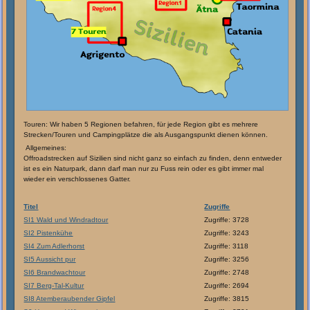
Touren: Wir haben 5 Regionen befahren, für jede Region gibt es mehrere
Strecken/Touren und Campingplätze die als Ausgangspunkt dienen können.
Allgemeines:
Offroadstrecken auf Sizilien sind nicht ganz so einfach zu finden, denn entweder
ist es ein Naturpark, dann darf man nur zu Fuss rein oder es gibt immer mal
wieder ein verschlossenes Gatter.
Titel
Zugriffe
SI1 Wald und Windradtour
Zugriffe: 3728
SI2 Pistenkühe
Zugriffe: 3243
SI4 Zum Adlerhorst
Zugriffe: 3118
SI5 Aussicht pur
Zugriffe: 3256
SI6 Brandwachtour
Zugriffe: 2748
SI7 Berg-Tal-Kultur
Zugriffe: 2694
SI8 Atemberaubender Gipfel
Zugriffe: 3815