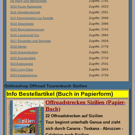
S9 Hang und Wiesenpiste
Zugriffe: 2791
SI10 Kurze Radarpiste
Zugriffe: 2623
SI11 Hügellandschaft
Zugriffe: 2551
S12 Panoramatour zur Kapelle
Zugriffe: 2668
SI14 Strandpiste
Zugriffe: 2986
SI15 Bergueberquerung
Zugriffe: 2742
SI16 Landschaft Pur
Zugriffe: 2864
SI17 Einsiedler und Seepiste
Zugriffe: 2826
SI18 Allerlei
Zugriffe: 2778
SI19 Gebirgsfeeling
Zugriffe: 2861
SI20 Kuestenblick
Zugriffe: 2716
SI21Kaktuspiste
Zugriffe: 2531
SI22 Long Pista
Zugriffe: 2854
SI23 Kastanientour
Zugriffe: 2729
Onlineshop Offroad Tourenbuch Sizilien
Info Bestellartikel (Buch in Papierform)
Offroadstrecken Sizilien (Papier-
Buch)
22 Offroadstrecken auf Sizilien
Tour beginnt unterhalb Genua und zieht
sich durch Cararra - Toskana - Abruzzen -
Calabrien nach Sizilien