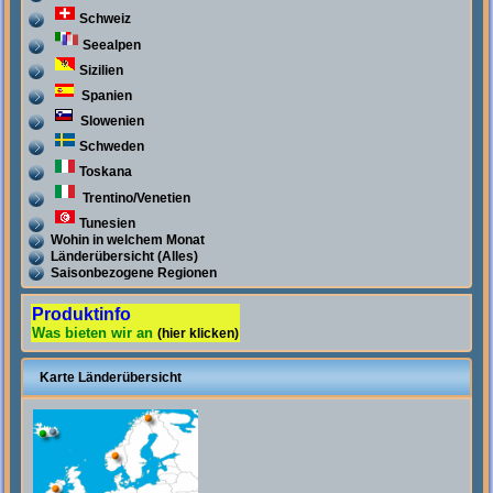
Schweiz
Seealpen
Sizilien
Spanien
Slowenien
Schweden
Toskana
Trentino/Venetien
Tunesien
Wohin in welchem Monat
Länderübersicht (Alles)
Saisonbezogene Regionen
Produktinfo
Was bieten wir an
(hier klicken)
Karte Länderübersicht