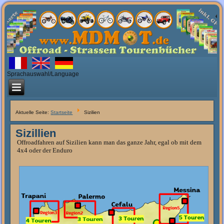
Sprachauswahl/Language
Aktuelle Seite:
Startseite
Sizilien
Sizillien
Offroadfahren auf Sizilien kann man das ganze Jahr, egal ob mit dem
4x4 oder der Enduro