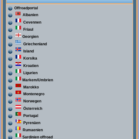
Offroadportal
Albanien
Cevennen
Friaul
Georgien
Griechenland
Island
Korsika
Kroatien
Ligurien
Markem/Umbrien
Marokko
Montenegro
Norwegen
Österreich
Portugal
Pyrenäen
Rumaenien
Sardinien offroad