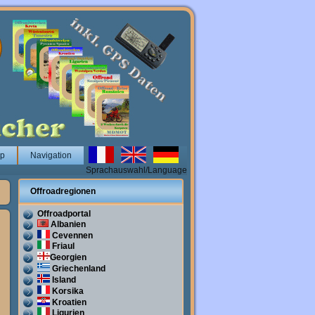
op
Navigation
Sprachauswahl/Language
Offroadregionen
Offroadportal
Albanien
Cevennen
Friaul
Georgien
Griechenland
Island
Korsika
Kroatien
Ligurien