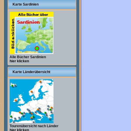
Karte Sardinien
Alle Bücher Sardinien
hier klicken
Karte Länderübersicht
h
5
n
Tourenübersicht nach Länder
0
hier klicken