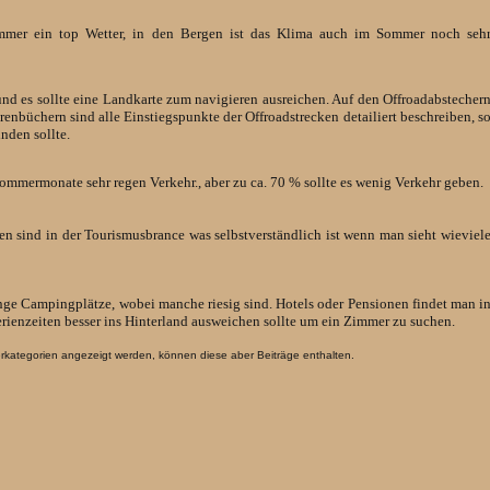
ommer ein top Wetter, in den Bergen ist das Klima auch im Sommer noch seh
 und es sollte eine Landkarte zum navigieren ausreichen. Auf den Offroadabstecher
urenbüchern sind alle Einstiegspunkte der Offroadstrecken detailiert beschreiben, s
nden sollte.
ommermonate sehr regen Verkehr., aber zu ca. 70 % sollte es wenig Verkehr geben.
en sind in der Tourismusbrance was selbstverständlich ist wenn man sieht wieviel
nge Campingplätze, wobei manche riesig sind. Hotels oder Pensionen findet man i
erienzeiten besser ins Hinterland ausweichen sollte um ein Zimmer zu suchen.
erkategorien angezeigt werden, können diese aber Beiträge enthalten.