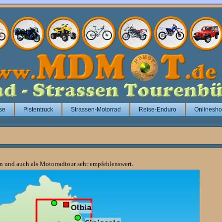
se
Pistentruck
Strassen-Motorrad
Reise-Enduro
Onlinesh
ren und auch als Motorradtour sehr empfehlenswert.