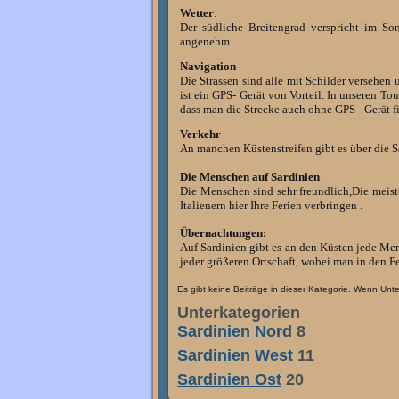
Wetter
:
Der südliche Breitengrad verspricht im S
angenehm.
Navigation
Die Strassen sind alle mit Schilder versehen
ist ein GPS- Gerät von Vorteil. In unseren To
dass man die Strecke auch ohne GPS - Gerät fi
Verkehr
An manchen Küstenstreifen gibt es über die S
Die Menschen auf Sardinien
Die Menschen sind sehr freundlich,Die meist
Italienern hier Ihre Ferien verbringen .
Übernachtungen:
Auf Sardinien gibt es an den Küsten jede Me
jeder größeren Ortschaft, wobei man in den F
Es gibt keine Beiträge in dieser Kategorie. Wenn Unt
Unterkategorien
Sardinien Nord
8
Sardinien West
11
Sardinien Ost
20