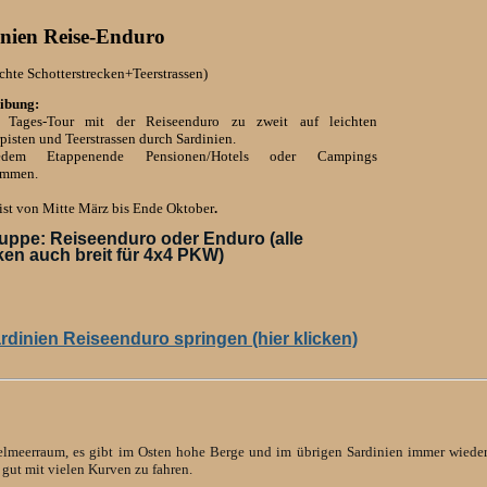
nien Reise-Enduro
chte Schotterstrecken+Teerstrassen)
ibung:
 Tages-Tour mit der Reiseenduro zu zweit auf leichten
pisten und Teerstrassen durch Sardinien.
dem Etappenende Pensionen/Hotels oder Campings
ommen.
ist von Mitte März bis Ende Oktober
.
ruppe: Reiseenduro oder Enduro (alle
ken auch breit für 4x4 PKW)
rdinien Reiseenduro springen (hier klicken)
ttelmeerraum, es gibt im Osten hohe Berge und im übrigen Sardinien immer wiede
 gut mit vielen Kurven zu fahren.