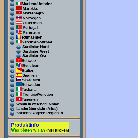
Markem/Umbrien
Marokko
Montenegro
Norwegen
Österreich
Portugal
Pyrenäen
Rumaenien
Sardinien offroad
Sardinien Nord
Sardinien West
Sardinien Ost
Schweiz
Seealpen
Sizilien
Spanien
Slowenien
Schweden
Toskana
Trentino/Venetien
Tunesien
Wohin in welchem Monat
Länderübersicht (Alles)
Saisonbezogene Regionen
Produktinfo
Was bieten wir an
(hier klicken)