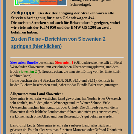
Schneelage)
.
Zielgruppe:
Bei der Besichtigung der Strecken waren alle
Strecken breit genug für einen Geländewagen 4x4
.
Die meisten Strecken sind auch für Reiseenduro's geeignet, wobei
wir viele mit der KTM 950 und der BMW GS 1200 zu zweit
befahren haben.
Zu den Reise - Berichten von Slowenien 2
springen (hier klicken)
Slowenien Bundle
besteht aus
Slowenien 1
(Offroadstrecken verteilt im Nord-
West-Süden Sloweniens, mit verschiedenen Übernachtungsplätzen) und dem
Buch
Slowenien 2
(Offroadstrecken, die man sternförmig von 1er Unterkunft
anfahren kann).
! Bitte beachten dass 4 Strecken (SL8, SL9, SL10 und SL11) identisch in
beiden Büchern beschrieben sind, daher ist das Bundle Paket auch günstiger.
Allgemeines zum Land Slowenien:
Slowenien ist ein sehr westliches Land geworden. Im Norden ist es Österreich
sehr ähnlich, im Süden gibt es Weinberge und im Winter Schnee. Viele
Österreicher
machen hier Kurztrips oder Urlaub.
Die Offroadstrecken, die in
Slowenien durch liebliche Landschaften führen sind nicht (zu) anspruchsvoll,
sie können auch ohne Allrad und von Reiseenduro's gut befahren werden.
Land und Leute
:
Slowenien ist ein sehr sauberes Land, alles läuft sehr
gelassen ab. Es gibt alles was man für einen Motorrad oder Offroad Urlaub mit