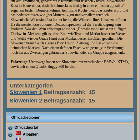
auf alte Traditionen, gepaart mit Kreativität und frischen Zutaten. Slowenische
Kost ist Bauernkost, deshalb schmeckt es häufig in einer einfachen „gostilna“,
sogar am besten. Domača kuhinja, heimische Küche, heißt das Zauberwort, und
das bedeutet: essen wie „bei Muttern“ - gut und vor allem reichlich.
Slowenische Wirte sind fast immer bereit, die Wünsche ihrer Gäste zu erfüllen.
Da die meisten Gastronomen Deutsch sprechen, ist die Verständigung kein
Problem.
Was den Wein anbelangt so ist der „Domače vino“ meist ein süffiger
Tischwein. Meistens gilt es, dass Rote wie Teran und Merlot besser im Westen
und Weiße wie der Graue Pinot oder Muskat besser im Osten gedeihen. Die
Slowenen brauen auch eigenes Bier: Union, Zlatorog und Laško sind die
heimischen Marken. Nach einem deftigen Essen wird gerne „zur Verdauung“
noch ein aus Zwetschgen gebrannter Slivovitz, oder ein Grappa ausgeschenkt.
Fahrzeuge
:
Unterwegs haben wir Slowenien mit verschiedene BMW's, KTM's,
sowie mit einem Quadix Buggy 800 bereist.
Unterkategorien
Slowenien 1
Beitragsanzahl: 15
Slowenien 2
Beitragsanzahl: 15
Offroadregionen
Offroadportal
Albanien