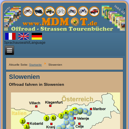
Sprachauswahl/Language
Aktuelle Seite:
Startseite
Slowenien
Slowenien
Offroad fahren in Slowenien