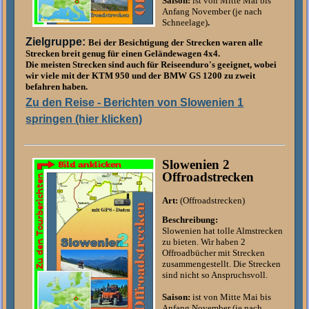
Saison:
ist von Mitte Mai bis
Anfang November (je nach
Schneelage)
.
Zielgruppe:
Bei der Besichtigung der Strecken waren alle
Strecken breit genug für einen Geländewagen 4x4
.
Die meisten Strecken sind auch für Reiseenduro's geeignet, wobei
wir viele mit der KTM 950 und der BMW GS 1200 zu zweit
befahren haben.
Zu den Reise - Berichten von Slowenien 1
springen (hier klicken)
Slowenien 2
Offroadstrecken
Art:
(Offroadstrecken)
Beschreibung:
Slowenien hat tolle Almstrecken
zu bieten. Wir haben 2
Offroadbücher mit Strecken
zusammengestellt. Die Strecken
sind nicht so Anspruchsvoll.
Saison:
ist von Mitte Mai bis
Anfang November (je nach