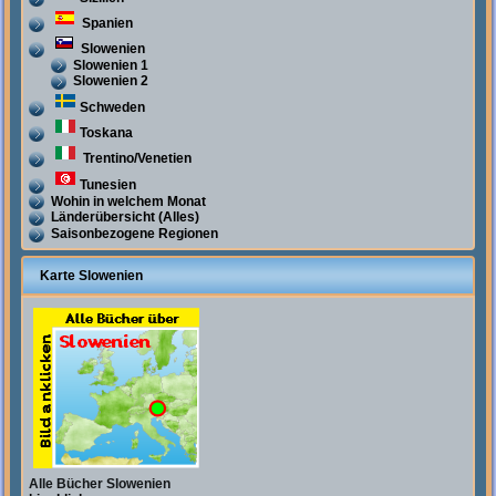
Spanien
Slowenien
Slowenien 1
Slowenien 2
Schweden
Toskana
Trentino/Venetien
Tunesien
Wohin in welchem Monat
Länderübersicht (Alles)
Saisonbezogene Regionen
Karte Slowenien
Alle Bücher Slowenien