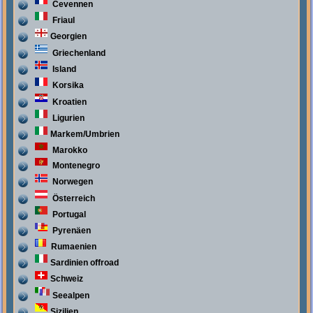
Cevennen
Friaul
Georgien
Griechenland
Island
Korsika
Kroatien
Ligurien
Markem/Umbrien
Marokko
Montenegro
Norwegen
Österreich
Portugal
Pyrenäen
Rumaenien
Sardinien offroad
Schweiz
Seealpen
Sizilien