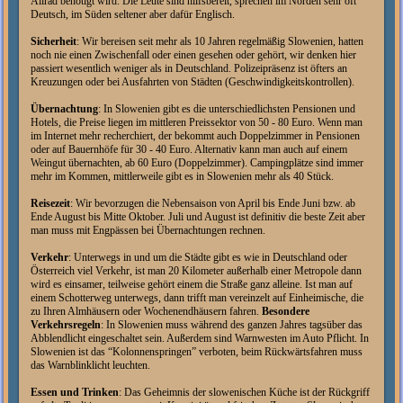
Allrad benötigt wird.
Die Leute sind hilfsbereit, sprechen im Norden sehr oft
Deutsch, im Süden seltener aber dafür Englisch.
Sicherheit
:
Wir bereisen seit mehr als 10 Jahren regelmäßig Slowenien, hatten
noch nie einen Zwischenfall oder einen gesehen oder gehört, wir denken hier
passiert wesentlich weniger als in Deutschland. Polizeipräsenz ist öfters an
Kreuzungen oder bei Ausfahrten von Städten (Geschwindigkeitskontrollen).
Übernachtung
:
In Slowenien gibt es die unterschiedlichsten Pensionen und
Hotels, die Preise liegen im mittleren Preissektor von 50 - 80 Euro. Wenn man
im Internet mehr recherchiert, der bekommt auch Doppelzimmer in Pensionen
oder auf Bauernhöfe für 30 - 40 Euro. Alternativ kann man auch auf einem
Weingut übernachten, ab 60 Euro (Doppelzimmer). Campingplätze sind immer
mehr im Kommen, mittlerweile gibt es in Slowenien mehr als 40 Stück.
Reisezeit
:
Wir bevorzugen die Nebensaison von April bis Ende Juni bzw. ab
Ende August bis Mitte Oktober. Juli und August ist definitiv die beste Zeit aber
man muss mit Engpässen bei Übernachtungen rechnen.
Verkehr
:
Unterwegs in und um die Städte gibt es wie in Deutschland oder
Österreich viel Verkehr, ist man 20 Kilometer außerhalb einer Metropole dann
wird es einsamer, teilweise gehört einem die Straße ganz alleine. Ist man auf
einem Schotterweg unterwegs, dann trifft man vereinzelt auf Einheimische, die
zu Ihren Almhäusern oder Wochenendhäusern fahren.
Besondere
Verkehrsregeln
: In Slowenien muss während des ganzen Jahres tagsüber das
Abblendlicht eingeschaltet sein. Außerdem sind Warnwesten im Auto Pflicht. In
Slowenien ist das “Kolonnenspringen” verboten, beim Rückwärtsfahren muss
das Warnblinklicht leuchten.
Essen und Trinken
:
Das Geheimnis der slowenischen Küche ist der Rückgriff