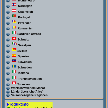
Montenegro
Norwegen
Österreich
Portugal
Pyrenäen
Rumaenien
Sardinien offroad
Schweiz
Seealpen
Sizilien
Spanien
Slowenien
Schweden
Toskana
Trentino/Venetien
Tunesien
Wohin in welchem Monat
Länderübersicht (Alles)
Saisonbezogene Regionen
Produktinfo