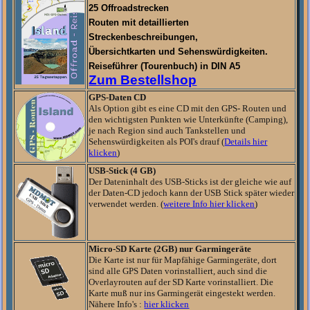
25 Offroadstrecken
Routen mit detaillierten
Streckenbeschreibungen,
Übersichtkarten und Sehenswürdigkeiten.
Reiseführer (Tourenbuch) in DIN A5
Zum Bestellshop
GPS-Daten CD
Als Option gibt es eine CD mit den GPS- Routen und
den wichtigsten Punkten wie Unterkünfte (Camping),
je nach Region sind auch Tankstellen und
Sehenswürdigkeiten als POI's drauf (
Details hier
klicken
)
USB-Stick (4 GB)
Der Dateninhalt des USB-Sticks ist der gleiche wie auf
der Daten-CD jedoch kann der USB Stick später wieder
verwendet werden. (
weitere Info hier klicken
)
Micro-SD Karte (2GB) nur Garmingeräte
Die Karte ist nur für Mapfähige Garmingeräte, dort
sind alle GPS Daten vorinstalliert, auch sind die
Overlayrouten auf der SD Karte vorinstalliert. Die
Karte muß nur ins Garmingerät eingestekt werden.
Nähere Info's :
hier klicken