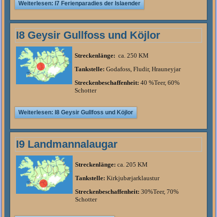
Weiterlesen: I7 Ferienparadies der Islaender
I8 Geysir Gullfoss und Köjlor
Streckenlänge:
ca. 250 KM
Tankstelle:
Godafoss, Fludir, Hrauneyjar
Streckenbeschaffenheit:
40 %Teer, 60%
Schotter
Weiterlesen: I8 Geysir Gullfoss und Köjlor
I9 Landmannalaugar
Streckenlänge:
ca. 205 KM
Tankstelle:
Kirkjubæjarklaustur
Streckenbeschaffenheit:
30%Teer, 70%
Schotter