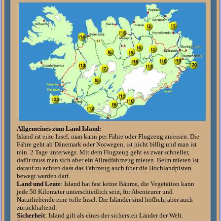
Allgemeines zum Land Island:
Island ist eine Insel, man kann per Fähre oder Flugzeug anreisen. Die
Fähre geht ab Dänemark oder Norwegen, ist nicht billig und man ist
min. 2 Tage unterwegs. Mit dem Flugzeug geht es zwar schneller,
dafür muss man sich aber ein Allradfahrzeug mieten. Beim mieten ist
darauf zu achten dass das Fahrzeug auch über die Hochlandpisten
bewegt werden darf.
Land und Leute
:
Island hat fast keine Bäume, die Vegetation kann
jede 50 Kilometer unterschiedlich sein, für Abenteurer und
Naturliebende eine tolle Insel. Die Isländer sind
höflich, aber auch
zurückhaltend.
Sicherheit
:
Island gilt als eines der sichersten Länder der Welt.