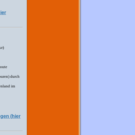
ier
ur)
oute
ouren) durch
enland im
gen (hier