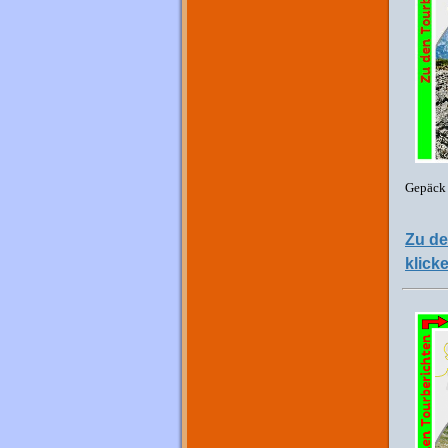
Gepäck 
Zu de
klick