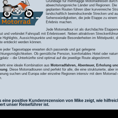
Grundlage für mehrtägige Motorradreisen durch
abwechslungsreiche Länder und Regionen. Die s
geplanten Routen führen über kurvenreiche Str
landschaftlich beeindruckende Strecken und a
Sehenswürdigkeiten, die jede Etappe zu einem
Erlebnis machen.
Jede Motorradtour ist als durchdachte Etappen
ut und verbindet Fahrspaß mit Erlebniswert. Neben attraktiven Streckenführ
lle Highlights, Aussichtspunkte und regionale Besonderheiten im Mittelpunkt, d
te entdeckt werden können.
 jeder Tagesetappe erwarten dich passende und gut gelegene
htungsmöglichkeiten. Ob gemütliche Pension, komfortables Hotel oder natur
platz – die Unterkünfte sind optimal auf die jeweilige Route abgestimmt.
teht eine ideale Kombination aus
Motorradfahren, Abenteuer, Erholung un
kung
. Diese Motorradtouren sind perfekt für alle, die eine strukturierte, aber in
anung suchen und Europa oder einzelne Regionen intensiv mit dem Motorrad 
n.
s eine positive Kundenrezension von Mike zeigt, wie hilfrei
iert unser Reiseführer ist.