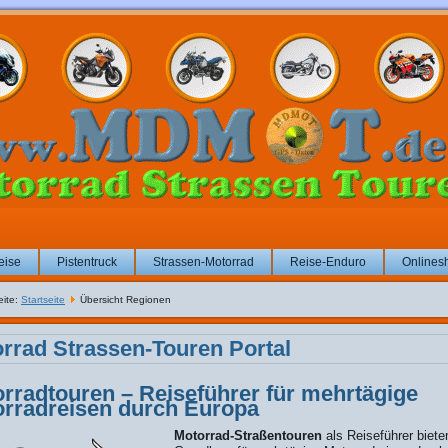
eise
Pistentruck
Strassen-Motorrad
Reise-Enduro
Onlines
eite:
Startseite
Übersicht Regionen
rrad Strassen-Touren Portal
rradtouren – Reiseführer für mehrtägige
rradreisen durch Europa
Motorrad-Straßentouren
als Reiseführer biete