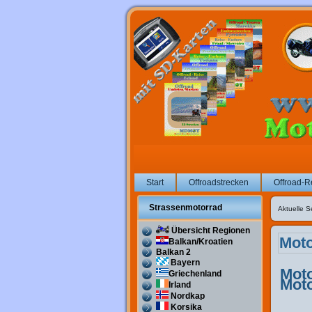
Start
Offroadstrecken
Offroad-R
Strassenmotorrad
Aktuelle S
Übersicht Regionen
Moto
Balkan/Kroatien
Balkan 2
Bayern
Moto
Griechenland
Moto
Irland
Nordkap
Korsika