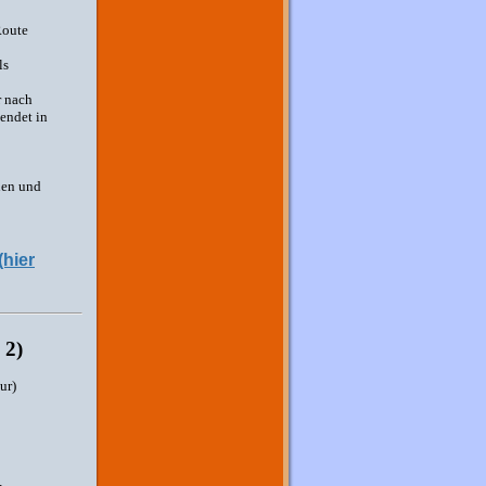
Route
ls
r nach
endet in
nen und
(hier
 2)
ur)