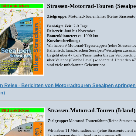
Strassen-Motorrad-Touren (Seealpe
Zielgruppe:
Motorrad-Tourenfahrer (Reine Strassento
Benötigte Zeit:
7-9 Tage
Reisezeit:
Juni bis November
Routenkliometer:
ca. 1990 km
Kurzbeschreibung:
Wir haben 9 Motorrad-Tagesetappen (reine Strassento
Italienisch/französischen Seealpen/Westalpen zusamm
Es geht über 47 Col's/Pässe runter bis zur Verdonschl
über Valance (Combe Laval) wieder rauf. Unter den 47
sind viele unbekannte Geheimtipps.
n Reise - Berichten von Motorradtouren Seealpen springen 
en)
Strassen-Motorrad-Touren (Irland)
Zielgruppe:
Motorrad-Tourenfahrer (Reine Strassento
Wir haben 11 Motorradtouren (reine Strassentouren) a
Tagesetappen durch Irland zusammengestellt.