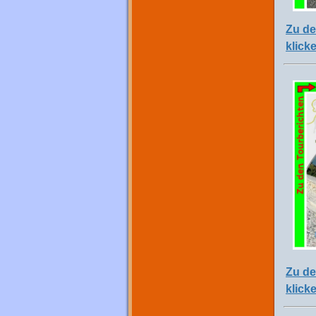
Zu de
klick
Zu de
klick