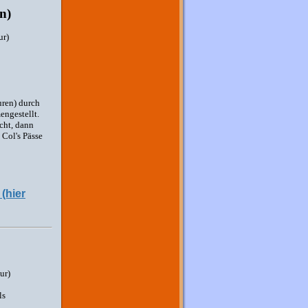
n)
ur)
uren) durch
engestellt.
ucht, dann
 Col's Pässe
(hier
ur)
ls