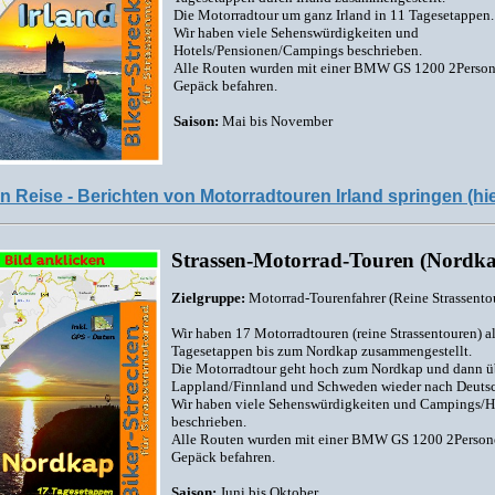
Die Motorradtour um ganz Irland in 11 Tagesetappen.
Wir haben viele Sehenswürdigkeiten und
Hotels/Pensionen/Campings beschrieben.
Alle Routen wurden mit einer BMW GS 1200 2Perso
Gepäck befahren.
Saison:
Mai bis November
n Reise - Berichten von Motorradtouren Irland springen (hie
Strassen-Motorrad-Touren (Nordk
Zielgruppe:
Motorrad-Tourenfahrer (Reine Strassento
Wir haben 17 Motorradtouren (reine Strassentouren) a
Tagesetappen bis zum Nordkap zusammengestellt.
Die Motorradtour geht hoch zum Nordkap und dann ü
Lappland/Finnland und Schweden wieder nach Deuts
Wir haben viele Sehenswürdigkeiten und Campings/H
beschrieben.
Alle Routen wurden mit einer BMW GS 1200 2Person
Gepäck befahren.
Saison:
Juni bis Oktober