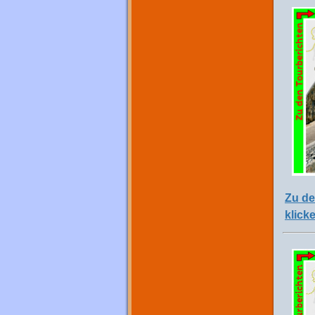
Zu de
klick