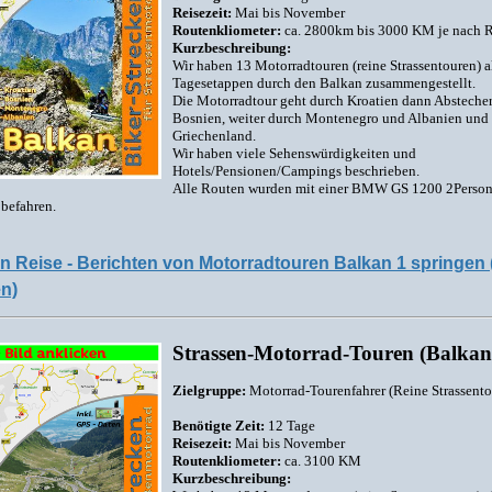
Reisezeit:
Mai bis November
Routenkliometer:
ca. 2800km bis 3000 KM je nach 
Kurzbeschreibung:
Wir haben 13 Motorradtouren (reine Strassentouren) a
Tagesetappen durch den Balkan zusammengestellt.
Die Motorradtour geht durch Kroatien dann Absteche
Bosnien, weiter durch Montenegro und Albanien und 
Griechenland.
Wir haben viele Sehenswürdigkeiten und
Hotels/Pensionen/Campings beschrieben.
Alle Routen wurden mit einer BMW GS 1200 2Perso
befahren.
n Reise - Berichten von Motorradtouren Balkan 1 springen 
en)
Strassen-Motorrad-Touren (Balkan
Zielgruppe:
Motorrad-Tourenfahrer (Reine Strassento
Benötigte Zeit:
12 Tage
Reisezeit:
Mai bis November
Routenkliometer:
ca. 3100 KM
Kurzbeschreibung: