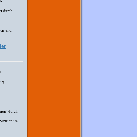
ls
er durch
nen und
ier
)
ur)
uren) durch
Sizilien im