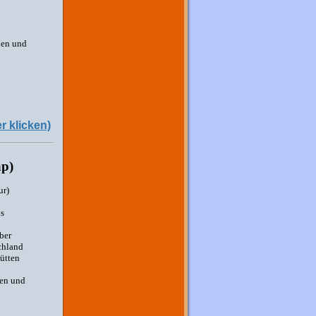
nen und
r klicken)
ap)
ur)
ls
ber
chland
ütten
en und