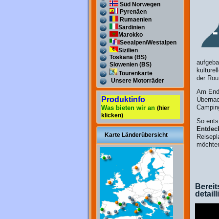
Süd Norwegen
Pyrenäen
Rumaenien
Sardinien
Marokko
Seealpen/Westalpen
Sizilien
Toskana (BS)
aufgeba
Slowenien (BS)
kulture
Tourenkarte
der Rou
Unsere Motorräder
Am Ende
Produktinfo
Übernac
Camping
Was bieten wir an
(hier
klicken)
So ents
Entdec
Karte Länderübersicht
Reisepl
möchte
Bereit
detaill