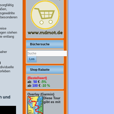
orgfältig
aßen,
usgewählte
 besonderen
reise
ungen stehen
ie entlang
Büchersuche
naher
d
dividuelle
Shop Rabatte
erleben
(Bestellwert)
ab
50
€
-5%
ab
100
€
-10 %
Overlay (Garmin)
ch und
Diese Tour
gibt es mit