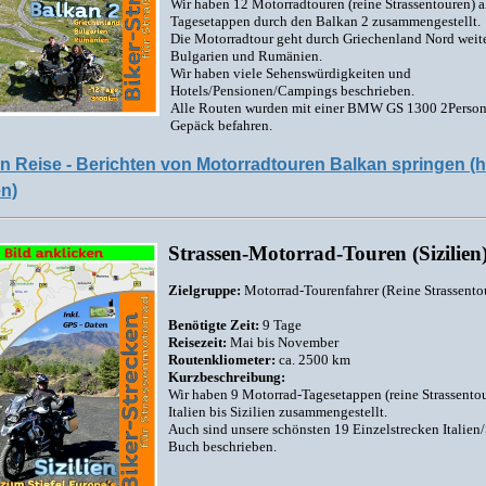
Wir haben 12 Motorradtouren (reine Strassentouren) a
Tagesetappen durch den Balkan 2 zusammengestellt.
Die Motorradtour geht durch Griechenland Nord weit
Bulgarien und Rumänien.
Wir haben viele Sehenswürdigkeiten und
Hotels/Pensionen/Campings beschrieben.
Alle Routen wurden mit einer BMW GS 1300 2Perso
Gepäck befahren.
n Reise - Berichten von Motorradtouren Balkan springen (h
en)
Strassen-Motorrad-Touren (Sizilien
Zielgruppe:
Motorrad-Tourenfahrer (Reine Strassento
Benötigte Zeit:
9 Tage
Reisezeit:
Mai bis November
Routenkliometer:
ca. 2500 km
Kurzbeschreibung:
Wir haben 9 Motorrad-Tagesetappen (reine Strassento
Italien bis Sizilien zusammengestellt.
Auch sind unsere schönsten 19 Einzelstrecken Italien/
Buch beschrieben.