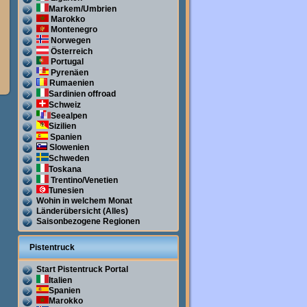
Markem/Umbrien
Marokko
Montenegro
Norwegen
Österreich
Portugal
Pyrenäen
Rumaenien
Sardinien offroad
Schweiz
Seealpen
Sizilien
Spanien
Slowenien
Schweden
Toskana
Trentino/Venetien
Tunesien
Wohin in welchem Monat
Länderübersicht (Alles)
Saisonbezogene Regionen
Pistentruck
Start Pistentruck Portal
Italien
Spanien
Marokko