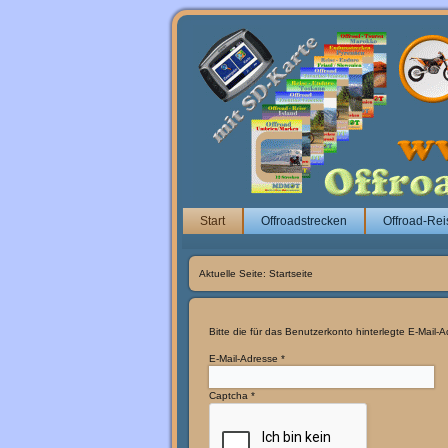
Start
Offroadstrecken
Offroad-Rei
Aktuelle Seite:
Startseite
Bitte die für das Benutzerkonto hinterlegte E-Mail
E-Mail-Adresse
*
Captcha
*