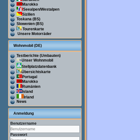
Marokko
Seealpen/Westalpen
Sizilien
Toskana (BS)
Slowenien (BS)
Tourenkarte
Unsere Motorräder
Wohnmobil (DE)
Testberichte (Umbauten)
Unser Wohnmobil
Stellplatzdatenbank
Übersichtskarte
Portugal
Marokko
Rumänien
Island
Irland
News
Anmeldung
Benutzername
Passwort