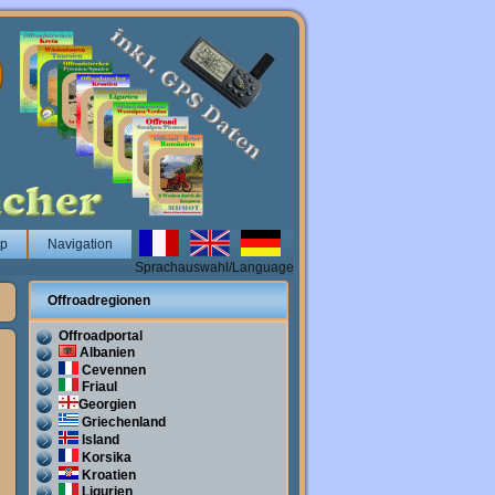
op
Navigation
Sprachauswahl/Language
Offroadregionen
Offroadportal
Albanien
Cevennen
Friaul
Georgien
Griechenland
Island
Korsika
Kroatien
Ligurien