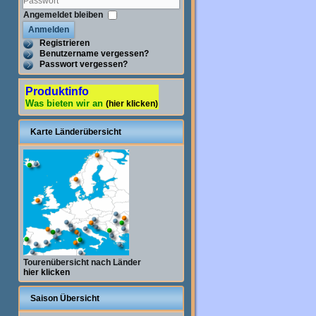
Angemeldet bleiben
Anmelden
Registrieren
Benutzername vergessen?
Passwort vergessen?
Produktinfo
Was bieten wir an
(hier klicken)
Karte Länderübersicht
Tourenübersicht nach Länder
hier klicken
Saison Übersicht