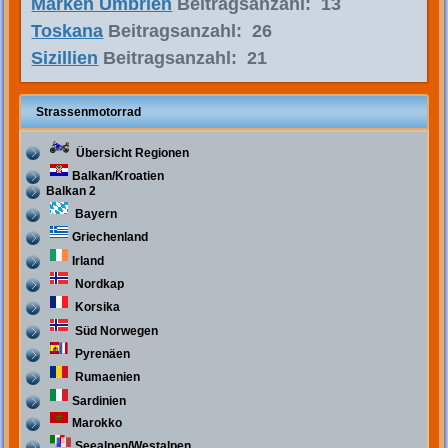
Marken Umbrien
Beitragsanzahl: 13
Toskana
Beitragsanzahl: 26
Sizillien
Beitragsanzahl: 21
Strassenmotorrad
Übersicht Regionen
Balkan/Kroatien
Balkan 2
Bayern
Griechenland
Irland
Nordkap
Korsika
Süd Norwegen
Pyrenäen
Rumaenien
Sardinien
Marokko
Seealpen/Westalpen