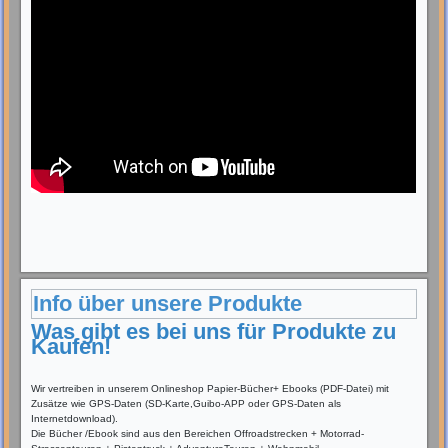
Info über unsere Produkte
Was gibt es bei uns für Produkte zu
Kaufen!
Wir vertreiben in unserem Onlineshop Papier-Bücher+ Ebooks (PDF-Datei) mit
Zusätze wie GPS-Daten (SD-Karte,Guibo-APP oder GPS-Daten als
Internetdownload).
Die Bücher /Ebook sind aus den Bereichen Offroadstrecken + Motorrad-