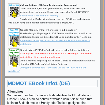
Videoanleitung: QR-Code bedienen im Tourenbuch
Wenn man den QR-Code (Bedienvideo) klickt dann wird man
weitergeleitet auf unsere Homepage unter der Rubrik QR-CODE
Bedienvideo ansehen (hier klicken)
Es gibt einige Bedienvideo’s rund um den QR-Code und ein paar
Info’s zum navigieren mit der kostenlosen Google Maps APP.
Google Maps (APP) für iPhone oder iPad installieren
Um die Google Maps App für IOS Geräte wie iPhone oder iPad zu
installieren klicken sie bitte den QR-Code auf der klinken Seite an.
(hier gehts zum Apple Store um die APP für iPhone oder iPad zu
installieren)
Google Maps (APP) für Android Handy's oder Tablets installieren
Achtung: Bei den meisten Handy's ist die APP GoogleMaps schon
vorinstalliert, bitte zuerst kontrollieren.
Um die Google Maps App für Android Geräte zu installieren klicken sie
bitte den QR-Code auf der klinken Seite an.
(hier gehts zum Google Play Store um die APP fürAndroid zu
installieren)
MDMOT EBook Info1 (DE)
Allemeines:
Wir bieten manche Bücher auch als elektrische PDF-Datei an.
Unsere Ebooks sind so optimiert worden damit diese auch fürs
kleinere Bildschirme wie Handy oder Tablets geeignet sind.