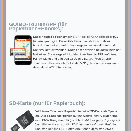
GUIBO-TourenAPP (für
Papierbuch+Ebooks):
Dabei handelt es sich um eine APP die es für Android oder IOS
(iPhone/Ipad) gibt. Diese APP kann man als Option dazu
bestellen und diese auch zum navigieren verwenden oder als
Not-Navi benutzt werden. Nach dem bezahlen bekommt man per
Mail einen Code zugeschickt. Man installiert die APP auf dem
Handy/Tablet und gibt den Code ein. Danach werden alle
Tourdaten über das Internet in die APP geladen und man kann
diese dann offline benutzen.
SD-Karte (nur für Papierbuch):
Wir bieten für unsere Papierbücher eine SD-Karte als Option
an. Diese Karte funktioniert nur mit Garmin Navi-Geräten und
dem BMW-Navigator 5+6 (nicht für BMW Navigator 7 geeignet).
Vorteil ist es dass man die SD-Karte nur ins Garmin Gerät legt
und man hat alle GPS Daten drauf ohne dass man etwas