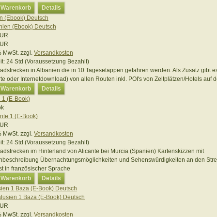
n Warenkorb
Details
n (Ebook) Deutsch
EUR
EUR
 % MwSt.
zzgl.
Versandkosten
it:
24 Std (Voraussetzung Bezahlt)
oadstrecken in Albanien die in 10 Tagesetappen gefahren werden. Als Zusatz gibt
te oder Internetdownload) von allen Routen inkl. POI's von Zeltplätzen/Hotels auf d
n Warenkorb
Details
e 1 (E-Book)
EUR
 % MwSt.
zzgl.
Versandkosten
it:
24 Std (Voraussetzung Bezahlt)
oadstrecken im Hinterland von Alicante bei Murcia (Spanien) Kartenskizzen mit
nbeschreibung Übernachtungsmöglichkeiten und Sehenswürdigkeiten an den Str
st in französischer Sprache
n Warenkorb
Details
ien 1 Baza (E-Book) Deutsch
EUR
 % MwSt.
zzgl.
Versandkosten