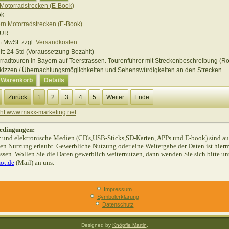
Motorradstrecken (E-Book)
EUR
 % MwSt.
zzgl.
Versandkosten
it:
24 Std (Voraussetzung Bezahlt)
rradtouren in Bayern auf Teerstrassen. Tourenführer mit Streckenbeschreibung (R
kizzen / Übernachtungsmöglichkeiten und Sehenswürdigkeiten an den Strecken.
n Warenkorb
Details
Zurück
1
2
3
4
5
Weiter
Ende
ht www.maxx-marketing.net
edingungen:
 und elektronische Medien (CD's,USB-Sticks,SD-Karten, APPs und E-book) sind aus
aten Nutzung erlaubt. Gewerbliche Nutzung oder eine Weitergabe der Daten ist hierm
ssen. Wollen Sie die Daten gewerblich weiternutzen, dann wenden Sie sich bitte un
ot.de
(Mail) an uns.
Impressum
Symbolerklärung
Datenschutz
Designed by
Knöpfle Martin
.