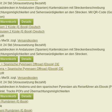
it:
24 Std (Voraussetzung Bezahlt)
oadstrecken in Andalusien (Spanien) Kartenskizzen mit Streckenbeschreibung
htungsmöglichkeiten und Sehenswürdigkeiten an den Strecken. Mit QR-Code (G
ion)
n Warenkorb
Details
ien 2 Küste (E-Book) Deutsch
EUR
 % MwSt.
zzgl.
Versandkosten
it:
24 Std (Voraussetzung Bezahlt)
oadstrecken in Andalusien (Spanien) Kartenskizzen mit Streckenbeschreibung
htungsmöglichkeiten und Sehenswürdigkeiten an den Strecken.
n Warenkorb
Details
 + Spanische Pyrenaen Offroad (Ebook) DE
EUR
 % MwSt.
zzgl.
Versandkosten
it:
24 Std (Voraussetzung Bezahlt)
oadstrecken in Andorra und den spanischen Pyrenäen als Reiseführer als Ebook (PD
inkl. Tracks POI's und Übernachtungsmöglichkeiten
n Warenkorb
Details
i Rumänien (E-Book)