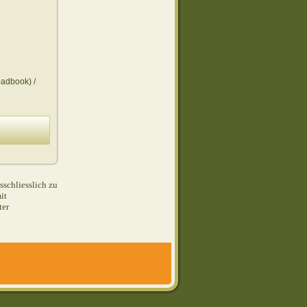
oadbook) /
schliesslich zu
it
ter