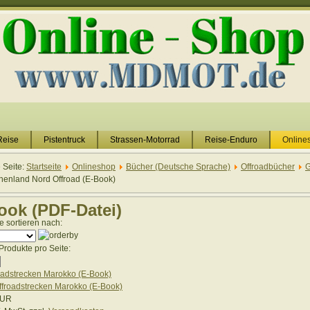
Reise
Pistentruck
Strassen-Motorrad
Reise-Enduro
Online
e Seite:
Startseite
Onlineshop
Bücher (Deutsche Sprache)
Offroadbücher
G
henland Nord Offroad (E-Book)
ook (PDF-Datei)
e sortieren nach:
Produkte pro Seite:
oadstrecken Marokko (E-Book)
EUR