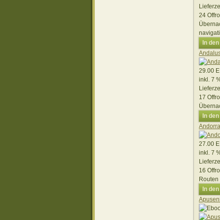
Lieferze
24 Offr
Übernac
navigat
In de
Andalus
29.00 
inkl. 7
Lieferze
17 Offr
Übernac
In de
Andorra
27.00 
inkl. 7
Lieferze
16 Offr
Routen 
In de
Apusen