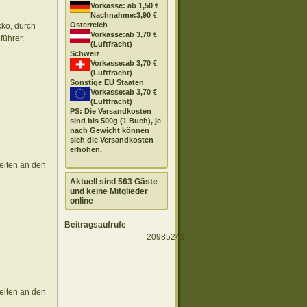
Vorkasse: ab 1,50 €
Nachnahme:3,90 €
Österreich
kko, durch
Vorkasse:ab 3,70 €
führer.
(Luftfracht)
Schweiz
Vorkasse:ab 3,70 €
(Luftfracht)
Sonstige EU Staaten
Vorkasse:ab 3,70 €
(Luftfracht)
PS: Die Versandkosten
sind bis 500g (1 Buch), je
nach Gewicht können
sich die Versandkosten
erhöhen.
eiten an den
Aktuell sind 563 Gäste
und keine Mitglieder
online
Beitragsaufrufe
20985242
eiten an den