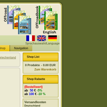
Sprachauswahl/Language
shop
Navigation
Shop List
riechenland
0
Produkte
-
0.00 EUR
Zum Warenkorb
Shop Rabatte
(Bestellwert)
ab
50
€
-5%
ab
100
€
-10 %
Versandkosten
Deutschland