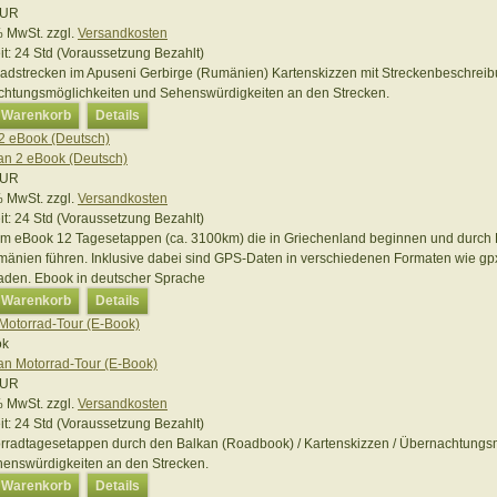
EUR
 % MwSt.
zzgl.
Versandkosten
it:
24 Std (Voraussetzung Bezahlt)
oadstrecken im Apuseni Gerbirge (Rumänien) Kartenskizzen mit Streckenbeschrei
htungsmöglichkeiten und Sehenswürdigkeiten an den Strecken.
n Warenkorb
Details
2 eBook (Deutsch)
EUR
 % MwSt.
zzgl.
Versandkosten
it:
24 Std (Voraussetzung Bezahlt)
 im eBook 12 Tagesetappen (ca. 3100km) die in Griechenland beginnen und durch 
änien führen. Inklusive dabei sind GPS-Daten in verschiedenen Formaten wie gp
den. Ebook in deutscher Sprache
n Warenkorb
Details
Motorrad-Tour (E-Book)
EUR
 % MwSt.
zzgl.
Versandkosten
it:
24 Std (Voraussetzung Bezahlt)
rradtagesetappen durch den Balkan (Roadbook) / Kartenskizzen / Übernachtungs
enswürdigkeiten an den Strecken.
n Warenkorb
Details