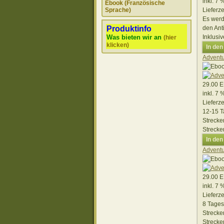
inkl. 7
Ebook (Französische
Lieferze
Sprache)
Es werd
den Ant
Produktinfo
Inklusi
Was bieten wir an
(hier
klicken)
In de
Adventu
29.00 
inkl. 7
Lieferze
12-15 T
Strecke
Strecke
In de
Adventu
29.00 
inkl. 7
Lieferze
8 Tages
Strecke
Strecke