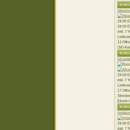
In de
Albanie
29.00 
29.00 
inkl. 7
Lieferze
13 Offr
(SD-Kar
In de
Alicant
29.00 
inkl. 7
Lieferze
17 Offr
Strecke
Ebook i
In de
Andalus
29.00 
inkl. 7