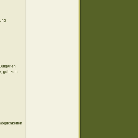
bung
Bulgarien
x, gdb zum
möglichkeiten