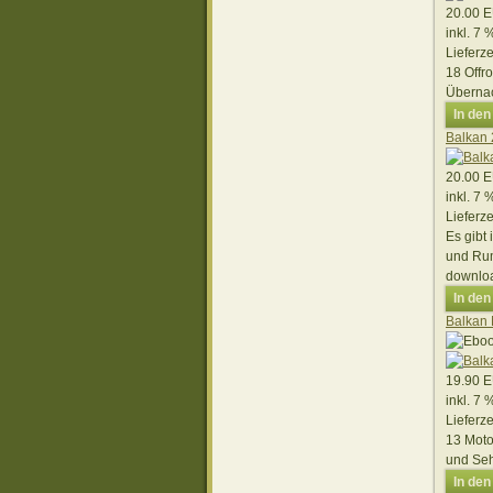
20.00 
inkl. 7
Lieferze
18 Offr
Übernac
In de
Balkan 
20.00 
inkl. 7
Lieferze
Es gibt
und Rum
downloa
In de
Balkan 
19.90 
inkl. 7
Lieferze
13 Moto
und Seh
In de