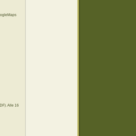
oogleMaps
F). Alle 16