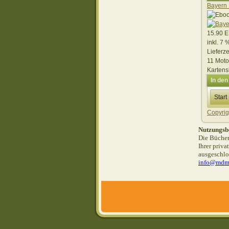
Bayern 
15.90 
inkl. 7
Lieferze
11 Moto
Kartens
In de
Start
Copyrig
Nutzungsb
Die Bücher
Ihrer priv
ausgeschlo
info@mdm