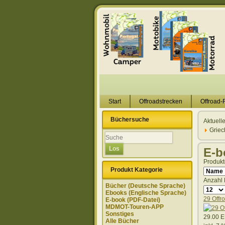
Start
Offroadstrecken
Offroad-
Büchersuche
Aktuell
Griec
E-b
Produkt
Produkt Kategorie
Anzahl 
Bücher (Deutsche Sprache)
Ebooks (Englische Sprache)
29 Offr
E-book (PDF-Datei)
MDMOT-Touren-APP
Sonstiges
29.00 
Alle Bücher