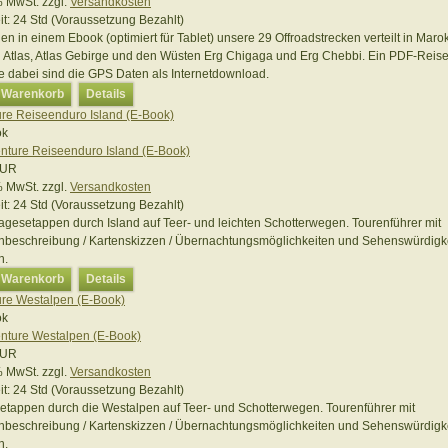
 % MwSt.
zzgl.
Versandkosten
it:
24 Std (Voraussetzung Bezahlt)
en in einem Ebook (optimiert für Tablet) unsere 29 Offroadstrecken verteilt in Maro
i Atlas, Atlas Gebirge und den Wüsten Erg Chigaga und Erg Chebbi. Ein PDF-Reise
ve dabei sind die GPS Daten als Internetdownload.
n Warenkorb
Details
re Reiseenduro Island (E-Book)
EUR
 % MwSt.
zzgl.
Versandkosten
it:
24 Std (Voraussetzung Bezahlt)
agesetappen durch Island auf Teer- und leichten Schotterwegen. Tourenführer mit
nbeschreibung / Kartenskizzen / Übernachtungsmöglichkeiten und Sehenswürdigk
n.
n Warenkorb
Details
re Westalpen (E-Book)
EUR
 % MwSt.
zzgl.
Versandkosten
it:
24 Std (Voraussetzung Bezahlt)
etappen durch die Westalpen auf Teer- und Schotterwegen. Tourenführer mit
nbeschreibung / Kartenskizzen / Übernachtungsmöglichkeiten und Sehenswürdigk
n.